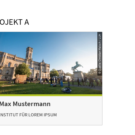
OJEKT A
© Quelle: Christian Malsch / LUH
Max Mustermann
INSTITUT FÜR LOREM IPSUM