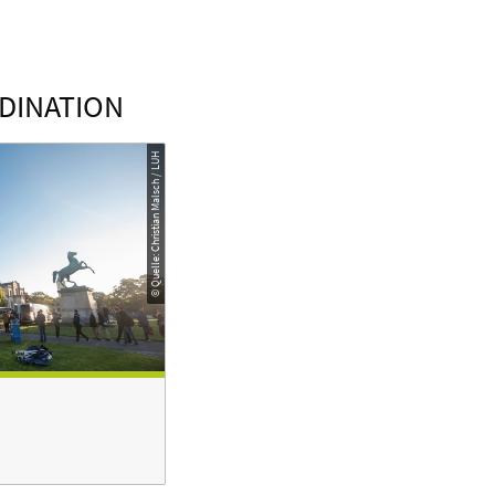
DINATION
© Quelle: Christian Malsch / LUH