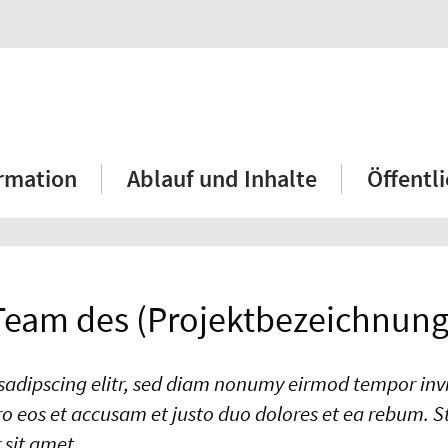
rmation
Ablauf und Inhalte
Öffentl
Team des (Projektbezeichnung
 sadipscing elitr, sed diam nonumy eirmod tempor inv
o eos et accusam et justo duo dolores et ea rebum. St
 sit amet.