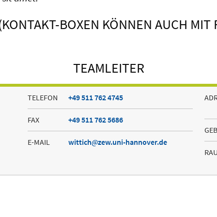
 (KONTAKT-BOXEN KÖNNEN AUCH MIT 
TEAMLEITER
TELEFON
+49 511 762 4745
AD
FAX
+49 511 762 5686
GE
E-MAIL
wittich
zew.uni-hannover.de
RA